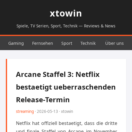
xtowin
Spiele, TV Serien, Sport, Technik — Reviews & News
Gaming
Fernsehen
Sport
Technik
Über uns
Arcane Staffel 3: Netflix
bestaetigt ueberraschenden
Release-Termin
streaming
· 2026-05-13 · xtowin
Netflix hat offiziell bestaetigt, dass die dritte
und finale Staffel von Arcane im November