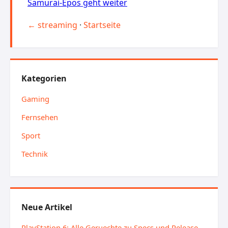
Samurai-Epos geht weiter
← streaming
·
Startseite
Kategorien
Gaming
Fernsehen
Sport
Technik
Neue Artikel
PlayStation 6: Alle Geruechte zu Specs und Release