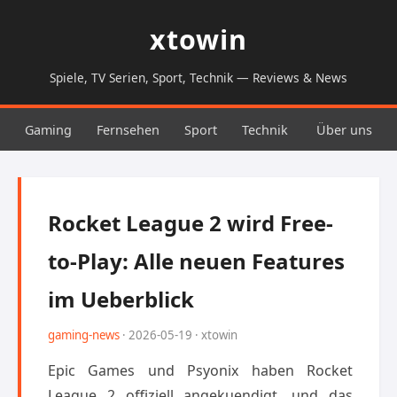
xtowin
Spiele, TV Serien, Sport, Technik — Reviews & News
Gaming
Fernsehen
Sport
Technik
Über uns
Rocket League 2 wird Free-
to-Play: Alle neuen Features
im Ueberblick
gaming-news
· 2026-05-19 · xtowin
Epic Games und Psyonix haben Rocket
League 2 offiziell angekuendigt, und das