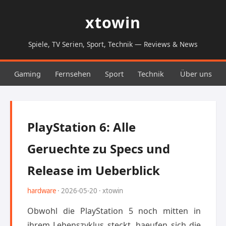
xtowin
Spiele, TV Serien, Sport, Technik — Reviews & News
Gaming
Fernsehen
Sport
Technik
Über uns
PlayStation 6: Alle
Geruechte zu Specs und
Release im Ueberblick
hardware
· 2026-05-20 · xtowin
Obwohl die PlayStation 5 noch mitten in
ihrem Lebenszyklus steckt, haeufen sich die