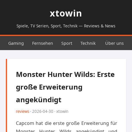
xtowin
Spiele, TV Serien, Sport, Technik — Reviews & News
Gaming
Fernsehen
Sport
Technik
Über uns
Monster Hunter Wilds: Erste
große Erweiterung
angekündigt
reviews
· 2026-04-30 · xtowin
Capcom hat die erste große Erweiterung für
Monster Hunter Wilds angekündigt und