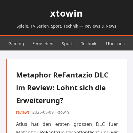
xtowin
Spiele, TV Serien, Sport, Technik — Reviews & News
Gaming
Fernsehen
Sport
Technik
Über uns
Metaphor ReFantazio DLC
im Review: Lohnt sich die
Erweiterung?
reviews
· 2026-05-09 · xtowin
Atlus hat den ersten grossen DLC fuer
Metaphor ReFantazio veroeffentlicht und wir