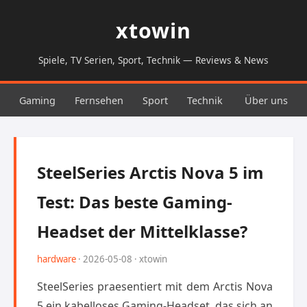
xtowin
Spiele, TV Serien, Sport, Technik — Reviews & News
Gaming
Fernsehen
Sport
Technik
Über uns
SteelSeries Arctis Nova 5 im
Test: Das beste Gaming-
Headset der Mittelklasse?
hardware
· 2026-05-08 · xtowin
SteelSeries praesentiert mit dem Arctis Nova
5 ein kabelloses Gaming-Headset, das sich an