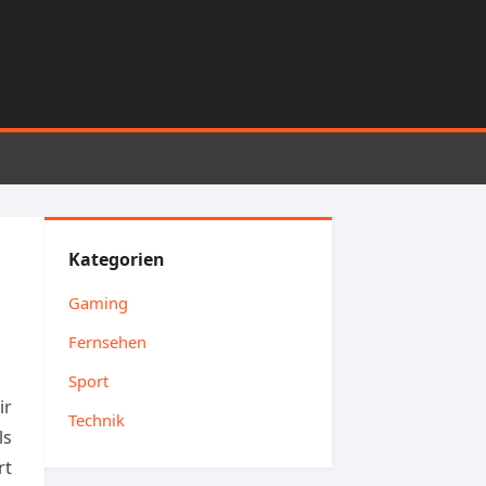
Kategorien
Gaming
Fernsehen
Sport
ir
Technik
ls
rt