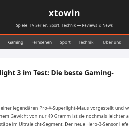
xtowin
Spiele, TV Serien, Sport, Technik — Reviews & News
Gaming
Fernsehen
Sport
Technik
Über uns
light 3 im Test: Die beste Gaming-
 seiner legendären Pro-X-Superlight-Maus vorgestellt und w
einem Gewicht von nur 49 Gramm ist sie nochmals leichter a
äbe im Ultraleicht-Segment. Der neue Hero-3-Sensor liefe