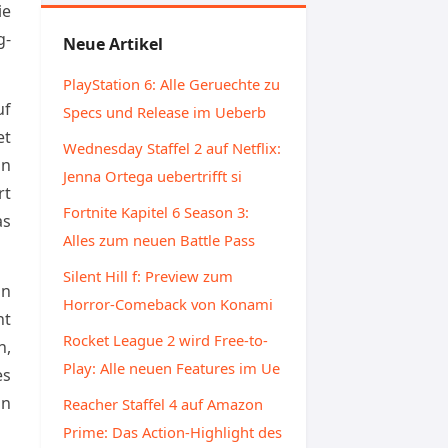
ie
g-
Neue Artikel
PlayStation 6: Alle Geruechte zu
uf
Specs und Release im Ueberb
et
Wednesday Staffel 2 auf Netflix:
on
Jenna Ortega uebertrifft si
rt
Fortnite Kapitel 6 Season 3:
as
Alles zum neuen Battle Pass
Silent Hill f: Preview zum
on
Horror-Comeback von Konami
ht
Rocket League 2 wird Free-to-
h,
Play: Alle neuen Features im Ue
es
an
Reacher Staffel 4 auf Amazon
Prime: Das Action-Highlight des