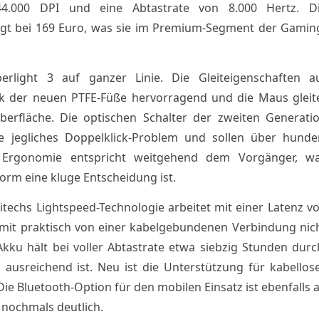
4.000 DPI und eine Abtastrate von 8.000 Hertz. D
egt bei 169 Euro, was sie im Premium-Segment der Gamin
erlight 3 auf ganzer Linie. Die Gleiteigenschaften a
 der neuen PTFE-Füße hervorragend und die Maus gleit
berfläche. Die optischen Schalter der zweiten Generati
e jegliches Doppelklick-Problem und sollen über hunde
ie Ergonomie entspricht weitgehend dem Vorgänger, w
Form eine kluge Entscheidung ist.
techs Lightspeed-Technologie arbeitet mit einer Latenz v
damit praktisch von einer kabelgebundenen Verbindung nic
Akku hält bei voller Abtastrate etwa siebzig Stunden durc
s ausreichend ist. Neu ist die Unterstützung für kabellos
e Bluetooth-Option für den mobilen Einsatz ist ebenfalls 
 nochmals deutlich.