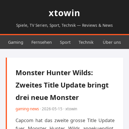
xtowin
Spiele, TV Serien, Sport, Technik — Reviews & News
Gaming
Fernsehen
Sport
Technik
Über uns
Monster Hunter Wilds:
Zweites Title Update bringt
drei neue Monster
gaming-news
· 2026-05-15 · xtowin
Capcom hat das zweite grosse Title Update
fuer Monster Hunter Wilds angekuendigt,