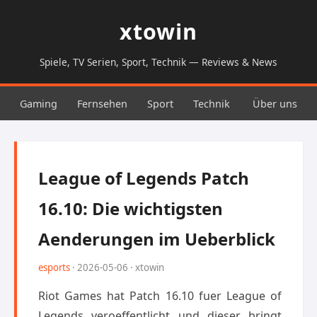
xtowin
Spiele, TV Serien, Sport, Technik — Reviews & News
Gaming
Fernsehen
Sport
Technik
Über uns
League of Legends Patch
16.10: Die wichtigsten
Aenderungen im Ueberblick
esports
· 2026-05-06 · xtowin
Riot Games hat Patch 16.10 fuer League of
Legends veroeffentlicht und dieser bringt