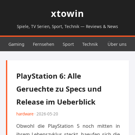
xtowin
Spiele, TV Serien, Sport, Technik — Reviews & News
Gaming
Fernsehen
Sport
Technik
Über uns
PlayStation 6: Alle
Geruechte zu Specs und
Release im Ueberblick
hardware
· 2026-05-20
Obwohl die PlayStation 5 noch mitten in
ihrem Lebenszyklus steckt, haeufen sich die